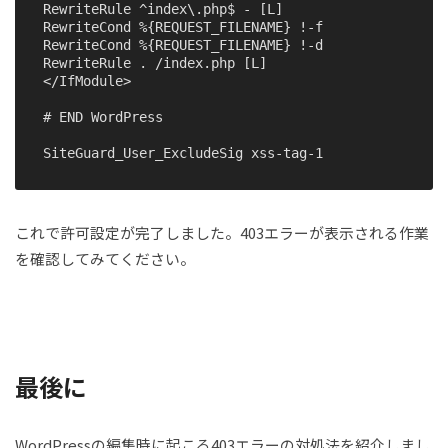
RewriteRule ^index\.php$ - [L]

RewriteCond %{REQUEST_FILENAME} !-f

RewriteCond %{REQUEST_FILENAME} !-d

RewriteRule . /index.php [L]

</IfModule>

# END WordPress

SiteGuard_User_ExcludeSig xss-tag-1
これで許可設定が完了しました。403エラーが表示される作業
を確認してみてください。
最後に
WordPressの編集時に起こる403エラーの対処法を紹介しまし