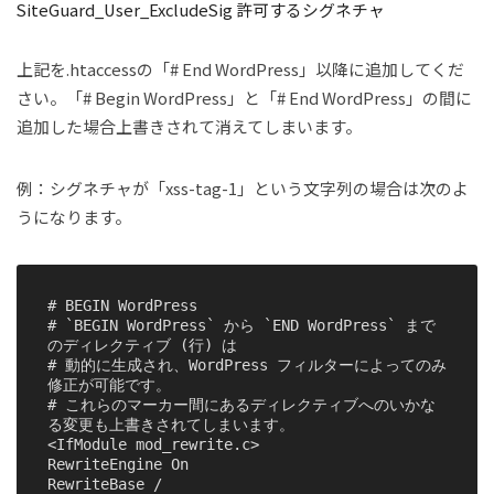
SiteGuard_User_ExcludeSig
許可するシグネチャ
上記を.htaccessの「# End WordPress」以降に追加してくだ
さい。「# Begin WordPress」と「# End WordPress」の間に
追加した場合上書きされて消えてしまいます。
例：シグネチャが「xss-tag-1」という文字列の場合は次のよ
うになります。
# BEGIN WordPress

# `BEGIN WordPress` から `END WordPress` まで
のディレクティブ (行) は

# 動的に生成され、WordPress フィルターによってのみ
修正が可能です。

# これらのマーカー間にあるディレクティブへのいかな
る変更も上書きされてしまいます。

<IfModule mod_rewrite.c>

RewriteEngine On

RewriteBase /
