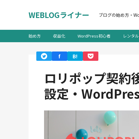
WEBLOGライナー
ブログの始め方・Wo
始め方
収益化
WordPress初心者
レンタル
f
B!
ロリポップ契約
設定・WordPre