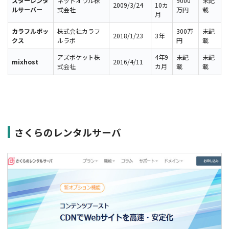
スターレンタ
ネットオウル株
9000
未記
2009/3/24
10カ
ルサーバー
式会社
万円
載
月
カラフルボッ
株式会社カラフ
300万
未記
2018/1/23
3年
クス
ルラボ
円
載
アズポケット株
4年9
未記
未記
mixhost
2016/4/11
式会社
カ月
載
載
さくらのレンタルサーバ