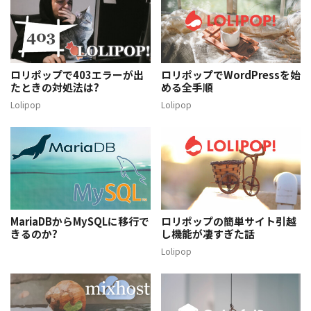
ロリポップで403エラーが出
ロリポップでWordPressを始
たときの対処法は?
める全手順
Lolipop
Lolipop
MariaDBからMySQLに移行で
ロリポップの簡単サイト引越
きるのか?
し機能が凄すぎた話
Lolipop