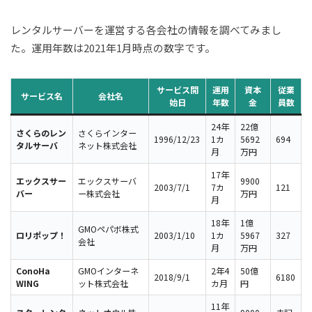
レンタルサーバーを運営する各会社の情報を調べてみまし
た。運用年数は2021年1月時点の数字です。
サービス開
運用
資本
従業
サービス名
会社名
始日
年数
金
員数
24年
22億
さくらのレン
さくらインター
1996/12/23
1カ
5692
694
タルサーバ
ネット株式会社
月
万円
17年
エックスサー
エックスサーバ
9900
2003/7/1
7カ
121
バー
ー株式会社
万円
月
18年
1億
GMOペパボ株式
ロリポップ！
2003/1/10
1カ
5967
327
会社
月
万円
ConoHa
GMOインターネ
2年4
50億
2018/9/1
6180
WING
ット株式会社
カ月
円
11年